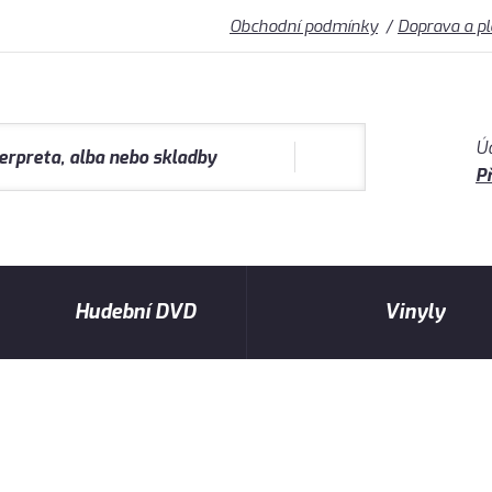
Obchodní podmínky
Doprava a p
Ú
Př
Hudební DVD
Vinyly