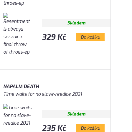
throes-ep
Skladem
329 Kč
Do košíku
NAPALM DEATH
Time waits for no slave-reedice 2021
Skladem
235 Kč
Do košíku