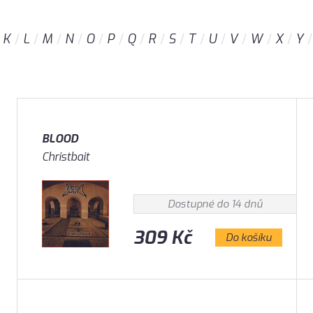
K
L
M
N
O
P
Q
R
S
T
U
V
W
X
Y
BLOOD
Christbait
Dostupné do 14 dnů
309 Kč
Do košíku