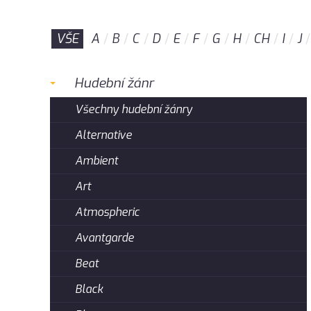
VŠE
A
B
C
D
E
F
G
H
CH
I
J
Hudební žánr
Všechny hudební žánry
Alternative
Ambient
Art
Atmospheric
Avantgarde
Beat
Black