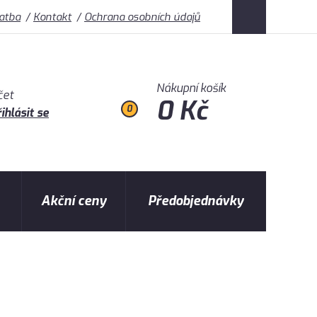
latba
Kontakt
Ochrana osobních údajů
Nákupní košík
čet
0 Kč
0
ihlásit se
Akční ceny
Předobjednávky