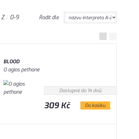
Z
0-9
Řadit dle
BLOOD
O agios pethane
Dostupné do 14 dnů
309 Kč
Do košíku