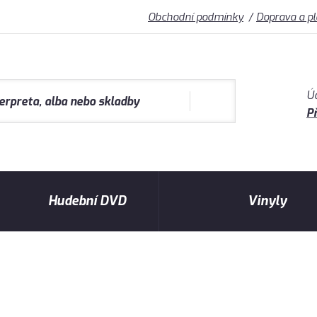
Obchodní podmínky
Doprava a p
Ú
Př
Hudební DVD
Vinyly