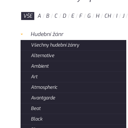
VŠE
A
B
C
D
E
F
G
H
CH
I
J
Hudební žánr
Všechny hudební žánry
Alternative
Ambient
Art
Atmospheric
Avantgarde
Beat
Black