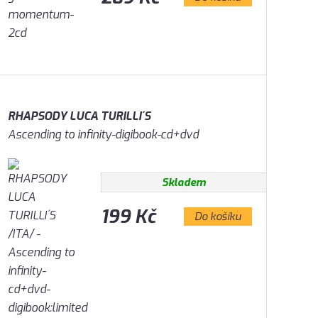
RHAPSODY LUCA TURILLI´S
Ascending to infinity-digibook-cd+dvd
Skladem
199 Kč
Do košíku