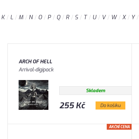
K
L
M
N
O
P
Q
R
S
T
U
V
W
X
Y
ARCH OF HELL
Arrival-digipack
Skladem
255 Kč
Do košíku
AKČNÍ CENA