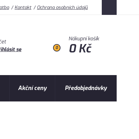
latba
Kontakt
Ochrana osobních údajů
Nákupní košík
čet
0 Kč
0
ihlásit se
Akční ceny
Předobjednávky