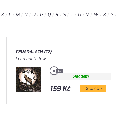
K
L
M
N
O
P
Q
R
S
T
U
V
W
X
Y
CRUADALACH /CZ/
Lead-not follow
Skladem
159 Kč
Do košíku