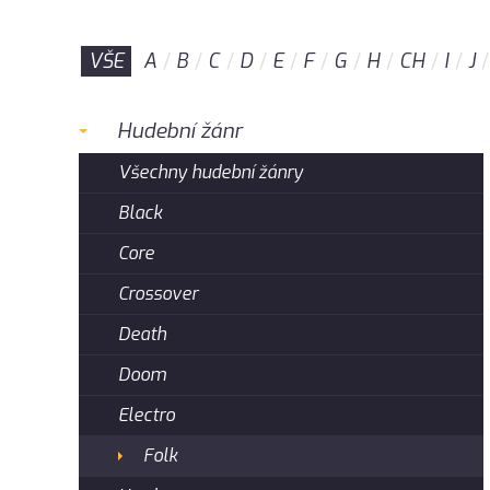
VŠE
A
B
C
D
E
F
G
H
CH
I
J
Hudební žánr
Všechny hudební žánry
Black
Core
Crossover
Death
Doom
Electro
Folk