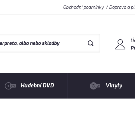
Obchodní podmínky
Doprava a p
Ú
Př
Hudební DVD
Vinyly