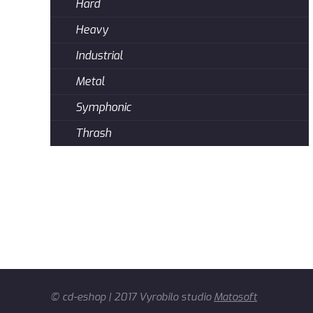
Hard
Heavy
Industrial
Metal
Symphonic
Thrash
© cd-eshop | 2017 Vyrobilo studio
Matosoft