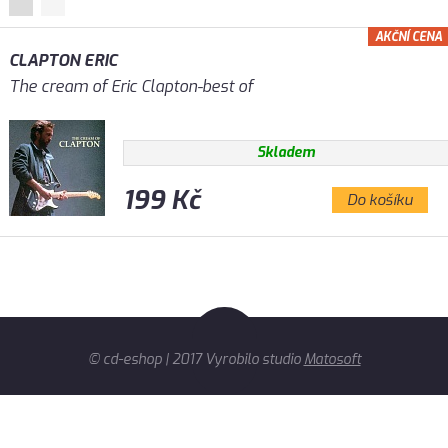
AKČNÍ CENA
CLAPTON ERIC
The cream of Eric Clapton-best of
Skladem
199 Kč
Do košíku
© cd-eshop | 2017 Vyrobilo studio
Matosoft