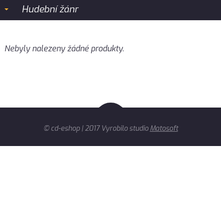
Hudební žánr
Nebyly nalezeny žádné produkty.
© cd-eshop | 2017 Vyrobilo studio
Matosoft