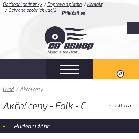
Obchodní podmínky
Doprava a platba
Kontakt
Ochrana osobních údajů
Přihlásit se
0
Úvod
/
Akční ceny
Akční ceny - Folk - C
Filtrování
Hudební žánr