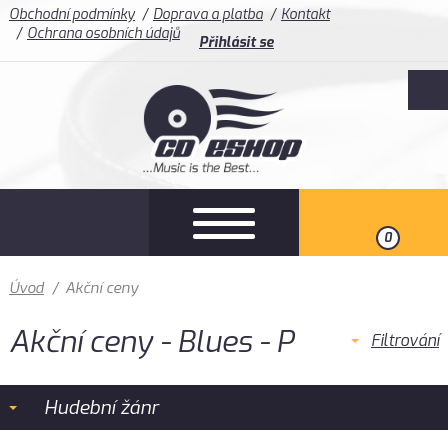
Obchodní podmínky
Doprava a platba
Kontakt
Ochrana osobních údajů
Přihlásit se
0
Úvod
/
Akční ceny
Akční ceny - Blues - P
Filtrování
Hudební žánr