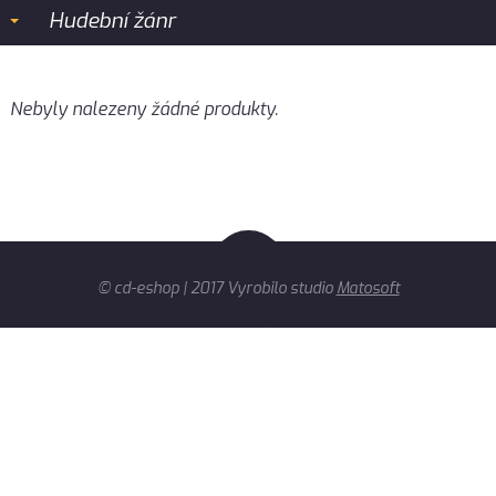
Hudební žánr
Nebyly nalezeny žádné produkty.
© cd-eshop | 2017 Vyrobilo studio
Matosoft