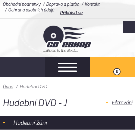
Obchodní podmínky
Doprava a platba
Kontakt
Ochrana osobních údajů
Přihlásit se
0
Úvod
/
Hudební DVD
Hudební DVD - J
Filtrování
Hudební žánr