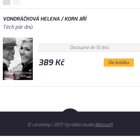
VONDRÁČKOVÁ HELENA / KORN JIŘÍ
Těch pár dnů
Dostupné do 10 dnů
389 Kč
Do košíku
© cd-eshop | 2017 Vyrobilo studio
Matosoft