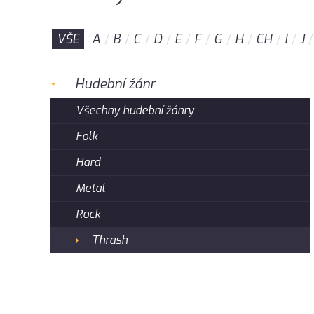
VŠE
A
B
C
D
E
F
G
H
CH
I
J
Hudební žánr
Všechny hudební žánry
Folk
Hard
Metal
Rock
Thrash