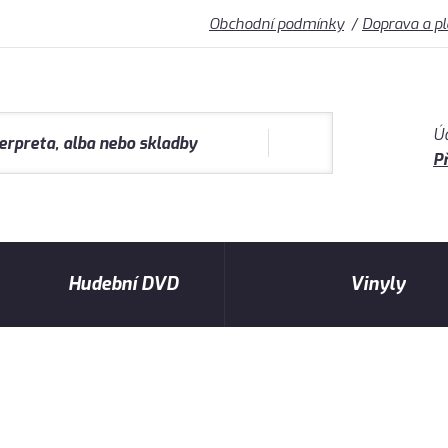
Obchodní podmínky
Doprava a p
Ú
Př
Hudební DVD
Vinyly