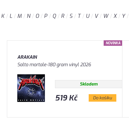
K
L
M
N
O
P
Q
R
S
T
U
V
W
X
Y
NOVINKA
ARAKAIN
Salto mortale-180 gram vinyl 2026
Skladem
519 Kč
Do košíku