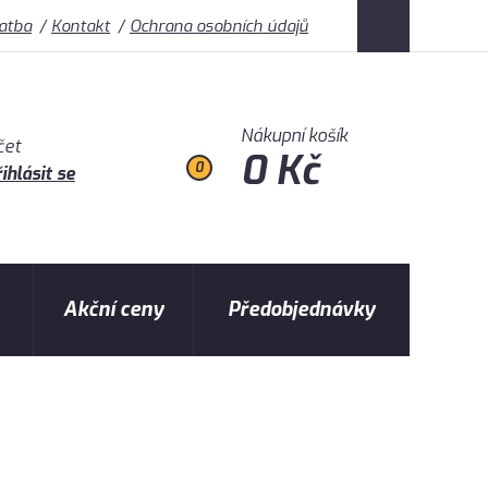
latba
Kontakt
Ochrana osobních údajů
Nákupní košík
čet
0 Kč
0
ihlásit se
Akční ceny
Předobjednávky