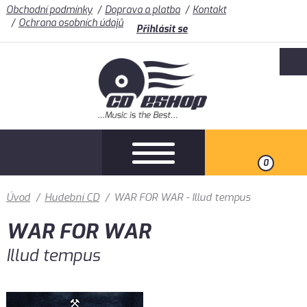
Obchodní podmínky
Doprava a platba
Kontakt
Ochrana osobních údajů
Přihlásit se
0
Úvod
/
Hudební CD
/
WAR FOR WAR - Illud tempus
WAR FOR WAR
Illud tempus