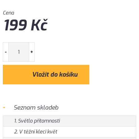
Cena
199
Kč
-
+
Seznam skladeb
1. Světlo přítomnosti
2. V těžní kleci květ