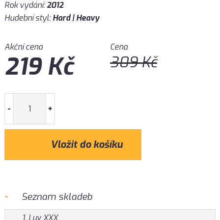
Rok vydání:
2012
Hudební styl:
Hard | Heavy
Akční cena
Cena
219
Kč
309
Kč
-
+
Seznam skladeb
1. Luv XXX