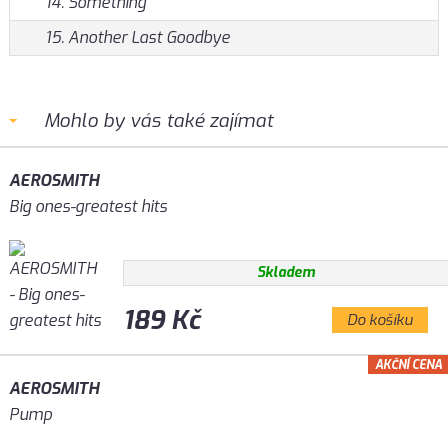
14. Something
15. Another Last Goodbye
Mohlo by vás také zajímat
AEROSMITH
Big ones-greatest hits
Skladem
189 Kč
Do košíku
AKČNÍ CENA
AEROSMITH
Pump