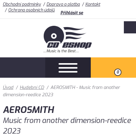
Obchodní podmínky
Doprava a platba
Kontakt
Ochrana osobních údajů
Přihlásit se
0
Úvod
/
Hudební CD
/
AEROSMITH - Music from another
dimension-reedice 2023
AEROSMITH
Music from another dimension-reedice
2023