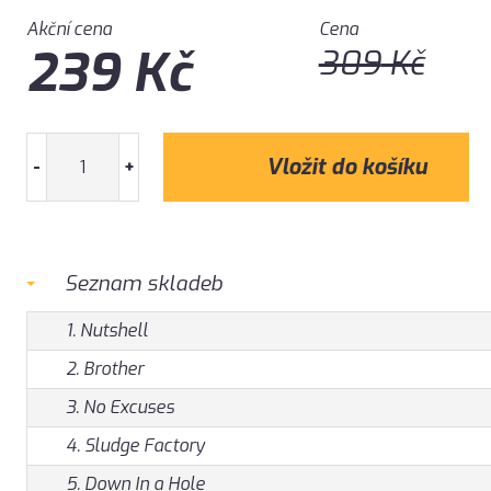
Akční cena
Cena
239
Kč
309
Kč
-
+
Seznam skladeb
1. Nutshell
2. Brother
3. No Excuses
4. Sludge Factory
5. Down In a Hole