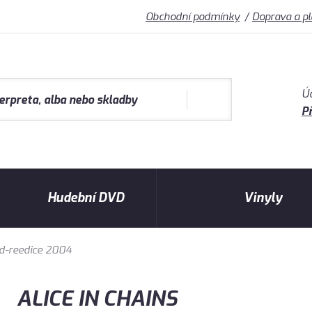
Obchodní podmínky
Doprava a p
Ú
Př
Hudební DVD
Vinyly
ed-reedice 2004
ALICE IN CHAINS