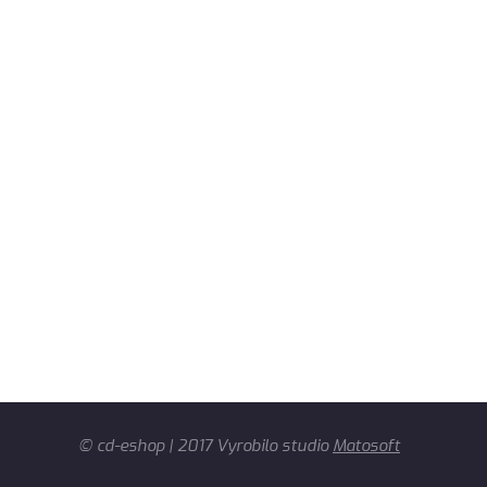
© cd-eshop | 2017 Vyrobilo studio
Matosoft