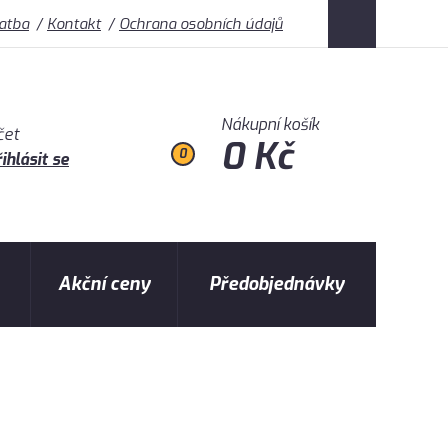
latba
Kontakt
Ochrana osobních údajů
Nákupní košík
čet
0 Kč
0
ihlásit se
Akční ceny
Předobjednávky