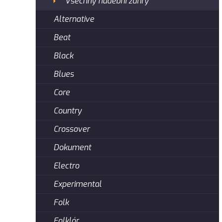
Všechny hudební žánry
Alternative
Beat
Black
Blues
Core
Country
Crossover
Dokument
Electro
Experimental
Folk
Folklór