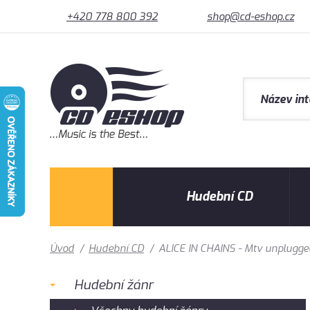
+420 778 800 392
shop@cd-eshop.cz
Hudební CD
Úvod
/
Hudební CD
/
ALICE IN CHAINS - Mtv unplugg
Hudební žánr