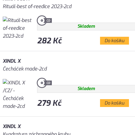
Rituál-best of-reedice 2023-2cd
Skladem
282 Kč
Do košíku
XINDL X
Čecháček made-2cd
Skladem
279 Kč
Do košíku
XINDL X
Kvadratura záchranného kruhu