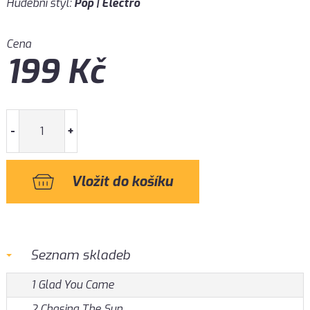
Hudební styl:
Pop | Electro
Cena
199
Kč
-
+
Seznam skladeb
1 Glad You Came
2 Chasing The Sun