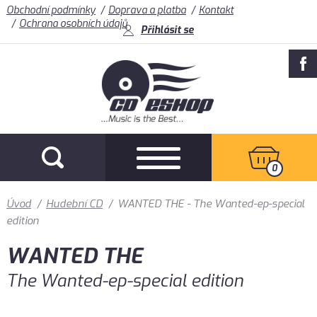
Obchodní podmínky
Doprava a platba
Kontakt
Ochrana osobních údajů
Přihlásit se
0
Úvod
/
Hudební CD
/
WANTED THE - The Wanted-ep-special
edition
WANTED THE
The Wanted-ep-special edition