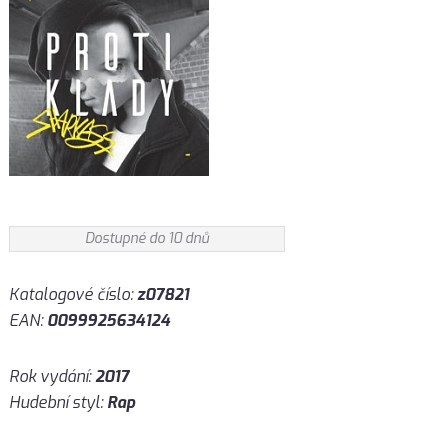
Dostupné do 10 dnů
Katalogové číslo:
z07821
EAN:
0099925634124
Rok vydání:
2017
Hudební styl:
Rap