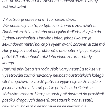
odstartovala dráhu Joa Nesboho k dnešní pozici hvězdy
světové krimi.
V Austrálii je nalezena mrtvá norská dívka.
Vše poukazuje na to, že byla znásilněna a zavražděna.
Oddělení vražd osloského policejního ředitelství vysílá do
Sydney kriminalistu Harryho Holea, jehož úkolem je
sekundovat místní policii při vyšetřování. Zároveň si zde má
Harry odpočinout od problémů s alkoholem i psychických
potíží. Při autonehodě totiž jeho vinou zemřel mladý
kolega.
Pasivně přihlížet a jen radit však Harry neumí, a tak se ve
vyšetřování začíná navzdory nelibosti australských kolegů
silně angažovat, zvláště poté, co vyjde najevo, že nejde o
jedinou vraždu a že má policie patrně co do činění se
sériovým vrahem. Harry se postupně dostává do prostředí
pasáků, drogových dealerů, prostitutek, transvestitů,
cirkusáků i boxerů a seznamuje se se světem a s