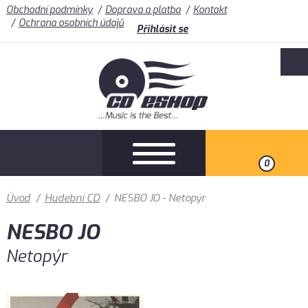
Obchodní podmínky
Doprava a platba
Kontakt
Ochrana osobních údajů
Přihlásit se
0
Úvod
/
Hudební CD
/
NESBO JO - Netopýr
NESBO JO
Netopýr