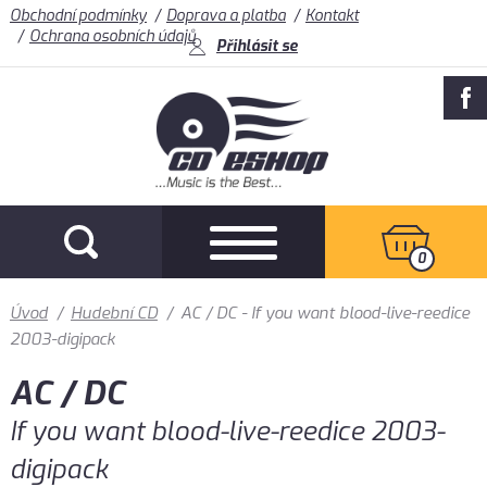
Obchodní podmínky
Doprava a platba
Kontakt
Ochrana osobních údajů
Přihlásit se
0
Úvod
/
Hudební CD
/
AC / DC - If you want blood-live-reedice
2003-digipack
AC / DC
If you want blood-live-reedice 2003-
digipack