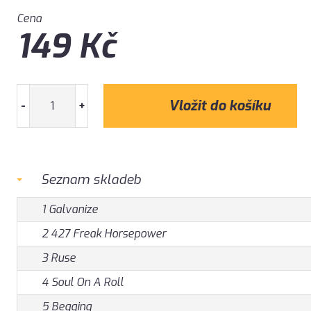
Cena
149
Kč
-
+
Seznam skladeb
1 Galvanize
2 427 Freak Horsepower
3 Ruse
4 Soul On A Roll
5 Begging