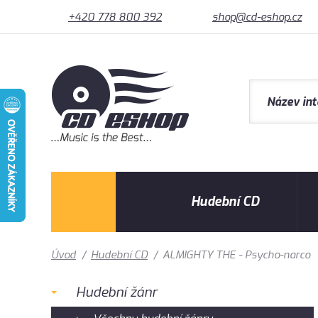
+420 778 800 392
shop@cd-eshop.cz
Hudební CD
Úvod
/
Hudební CD
/
ALMIGHTY THE - Psycho-narco
Hudební žánr