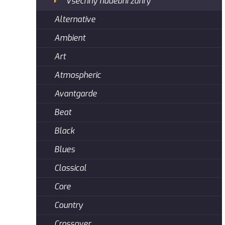
Všechny hudební žánry
Alternative
Ambient
Art
Atmospheric
Avantgarde
Beat
Black
Blues
Classical
Core
Country
Crossover