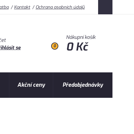
latba
Kontakt
Ochrana osobních údajů
Nákupní košík
čet
0 Kč
0
ihlásit se
Akční ceny
Předobjednávky