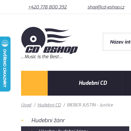
+420 778 800 392
shop@cd-eshop.cz
Hudební CD
Úvod
/
Hudební CD
/
BIEBER JUSTIN - Justice
Hudební žánr