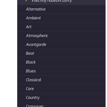
Všechny hudební žánry
Alternative
Ambient
Art
Atmospheric
Avantgarde
Beat
Black
Blues
Classical
Core
Country
Crossover