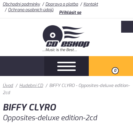
Obchodní podmínky
Doprava a platba
Kontakt
Ochrana osobních údajů
Přihlásit se
0
Úvod
/
Hudební CD
/
BIFFY CLYRO - Opposites-deluxe edition-
2cd
BIFFY CLYRO
Opposites-deluxe edition-2cd