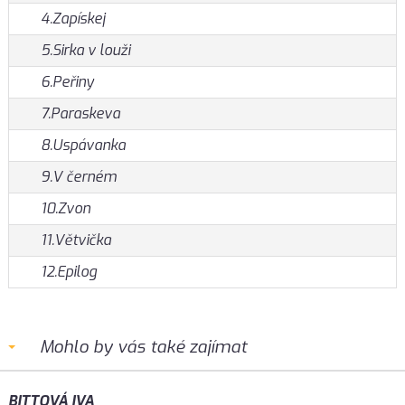
4.Zapískej
5.Sirka v louži
6.Peřiny
7.Paraskeva
8.Uspávanka
9.V černém
10.Zvon
11.Větvička
12.Epilog
Mohlo by vás také zajímat
BITTOVÁ IVA