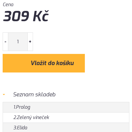
Cena
309
Kč
-
+
Seznam skladeb
1.Prolog
2.Zelený víneček
3.Elida