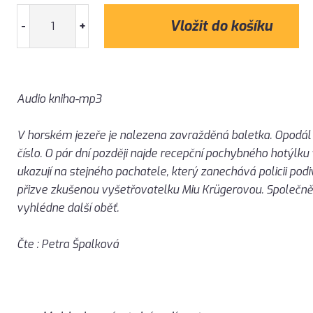
-
+
Audio kniha-mp3
V horském jezeře je nalezena zavražděná baletka. Opodál s
číslo. O pár dní později najde recepční pochybného hotýlk
ukazují na stejného pachatele, který zanechává policii pod
přizve zkušenou vyšetřovatelku Miu Krügerovou. Společně m
vyhlédne další oběť.
Čte : Petra Špalková