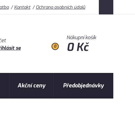
latba
Kontakt
Ochrana osobních údajů
Nákupní košík
čet
0 Kč
0
ihlásit se
Akční ceny
Předobjednávky