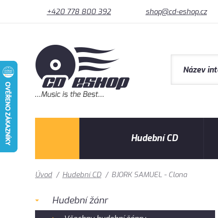
+420 778 800 392
shop@cd-eshop.cz
Hudební CD
Úvod
/
Hudební CD
/
BJORK SAMUEL - Clona
Hudební žánr