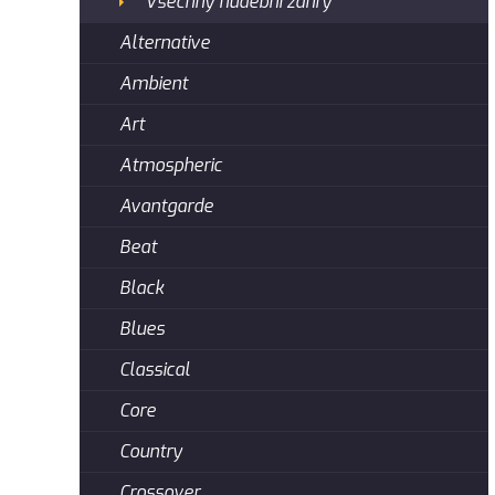
Všechny hudební žánry
Alternative
Ambient
Art
Atmospheric
Avantgarde
Beat
Black
Blues
Classical
Core
Country
Crossover