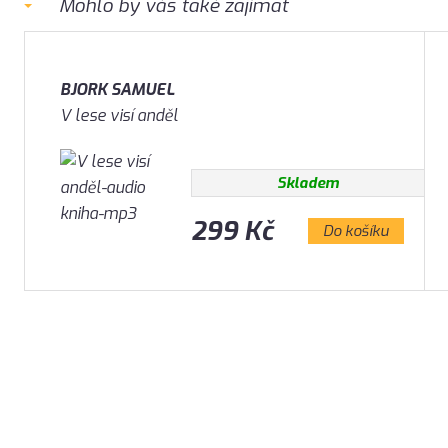
Mohlo by vás také zajímat
BJORK SAMUEL
V lese visí anděl
Skladem
299 Kč
Do košíku