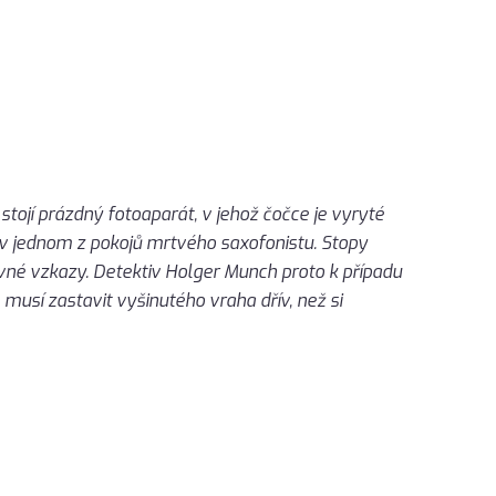
tojí prázdný fotoaparát, v jehož čočce je vyryté
u v jednom z pokojů mrtvého saxofonistu. Stopy
ivné vzkazy. Detektiv Holger Munch proto k případu
usí zastavit vyšinutého vraha dřív, než si