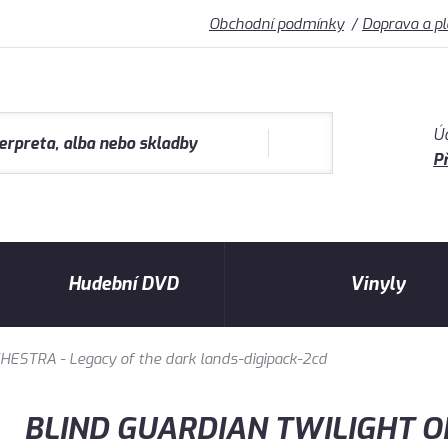
Obchodní podmínky
Doprava a p
Ú
Př
Hudební DVD
Vinyly
STRA - Legacy of the dark lands-digipack-2cd
BLIND GUARDIAN TWILIGHT 