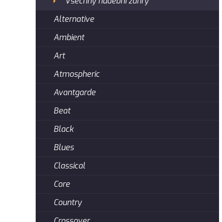
Všechny hudební žánry
Alternative
Ambient
Art
Atmospheric
Avantgarde
Beat
Black
Blues
Classical
Core
Country
Crossover