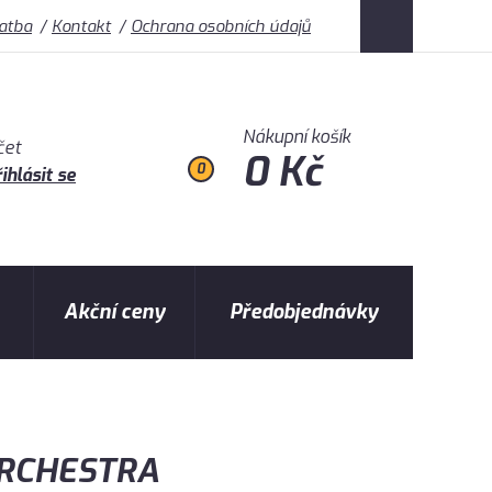
latba
Kontakt
Ochrana osobních údajů
Nákupní košík
čet
0 Kč
0
ihlásit se
Akční ceny
Předobjednávky
ORCHESTRA