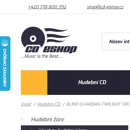
+420 778 800 392
shop@cd-eshop.cz
Hudební CD
Úvod
/
Hudební CD
/
BLIND GUARDIAN TWILIGHT ORCHE
Hudební žánr