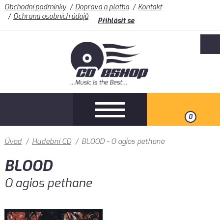
Obchodní podmínky
Doprava a platba
Kontakt
Ochrana osobních údajů
Přihlásit se
0
Úvod
/
Hudební CD
/
BLOOD - O agios pethane
BLOOD
O agios pethane