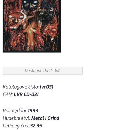
Dostupné do 14 dnů
Katalogové číslo:
lvr031
EAN:
LVR CD-031
Rok vydání:
1993
Hudební styl:
Metal | Grind
Celkový čas:
32:35