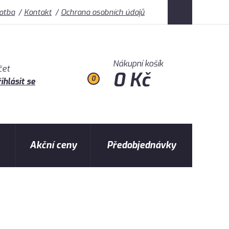
latba
Kontakt
Ochrana osobních údajů
Nákupní košík
čet
0 Kč
0
ihlásit se
Akční ceny
Předobjednávky