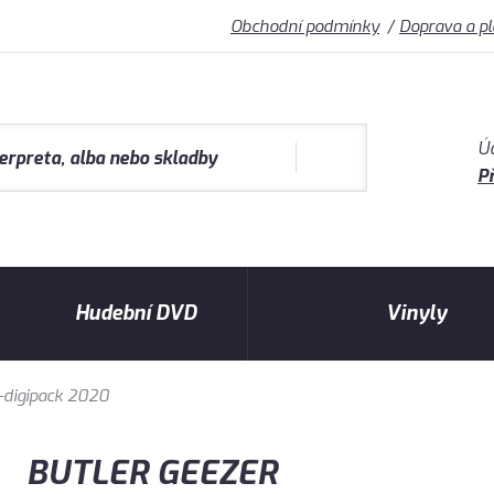
Obchodní podmínky
Doprava a p
Ú
Př
Hudební DVD
Vinyly
-digipack 2020
BUTLER GEEZER