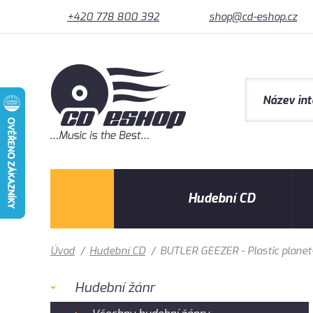
+420 778 800 392
shop@cd-eshop.cz
Hudební CD
Úvod
/
Hudební CD
/
BUTLER GEEZER - Plastic planet
Hudební žánr