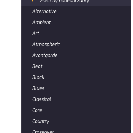
Všechny hudební žánry
Alternative
Ambient
Art
Atmospheric
Avantgarde
Beat
Black
Blues
Classical
Core
Country
Crossover