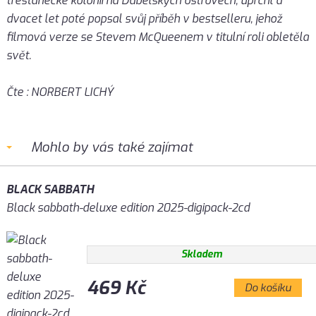
trestanecké kolonii na Ďábelských ostrovech, uprchl a
dvacet let poté popsal svůj příběh v bestselleru, jehož
filmová verze se Stevem McQueenem v titulní roli obletěla
svět.
Čte : NORBERT LICHÝ
Mohlo by vás také zajímat
BLACK SABBATH
Black sabbath-deluxe edition 2025-digipack-2cd
Skladem
469 Kč
Do košíku