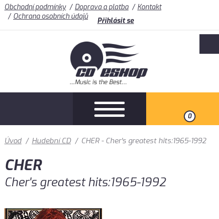
Obchodní podmínky
Doprava a platba
Kontakt
Ochrana osobních údajů
Přihlásit se
0
Úvod
/
Hudební CD
/
CHER - Cher's greatest hits:1965-1992
CHER
Cher's greatest hits:1965-1992