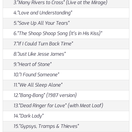
3."Many Rivers to Cross" (Live at the Mirage)
4."Love and Understanding"
5."Save Up All Your Tears"
6."The Shoop Shoop Song (It's in His Kiss)"
7."If I Could Turn Back Time"
8."Just Like Jesse James"
9."Heart of Stone"
10."I Found Someone"
11."We All Sleep Alone"
12."Bang-Bang" (1987 version)
13."Dead Ringer for Love" (with Meat Loaf)
14."Dark Lady"
15."Gypsys, Tramps & Thieves"