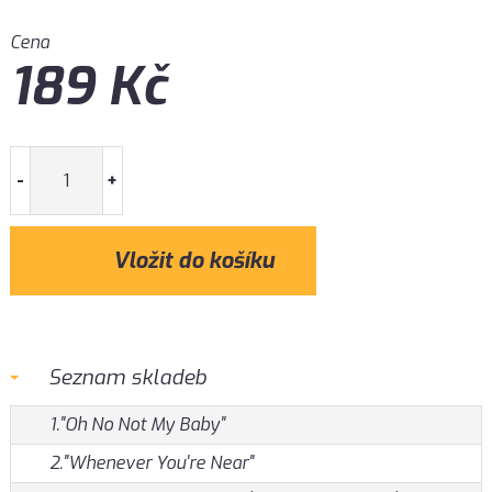
Cena
189
Kč
-
+
Seznam skladeb
1."Oh No Not My Baby"
2."Whenever You're Near"