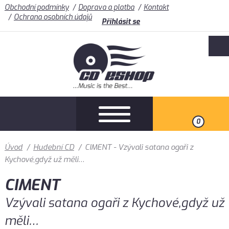
Obchodní podmínky
Doprava a platba
Kontakt
Ochrana osobních údajů
Přihlásit se
0
Úvod
/
Hudební CD
/
CIMENT - Vzývali satana ogaři z
Kychové,gdyž už měli…
CIMENT
Vzývali satana ogaři z Kychové,gdyž už
měli…