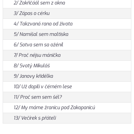
2/ Zakřičáál sem z okna
3/ Zápas o cérku
4/ Takzvaná rana od života
5/ Namíšal sem maltiska
6/ Sotva sem sa ožéníl
7/ Proč néjsu mánička
8/ Svatý Mikuláš
9/ Janovy křidélka
10/ Už dopili v čérném lese
11/ Proč sem sem šél?
12/ My máme žranicu pod Zakopanicú
13/ Večírek s přáteli