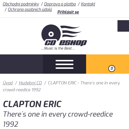
Obchodní podmínky
Doprava a platba
Kontakt
Ochrana osobních údajů
Přihlásit se
0
Úvod
/
Hudební CD
/
CLAPTON ERIC - There´s one in every
crowd-reedice 1992
CLAPTON ERIC
There´s one in every crowd-reedice
1992