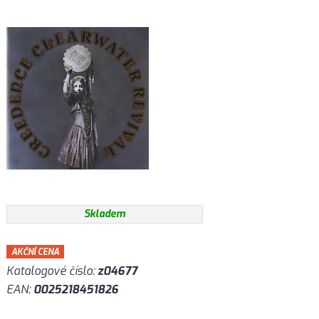
Skladem
AKČNÍ CENA
Katalogové číslo:
z04677
EAN:
0025218451826