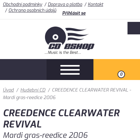
Obchodní podmínky
Doprava a platba
Kontakt
Ochrana osobních údajů
Přihlásit se
0
Úvod
/
Hudební CD
/
CREEDENCE CLEARWATER REVIVAL -
Mardi gras-reedice 2006
CREEDENCE CLEARWATER
REVIVAL
Mardi gras-reedice 2006