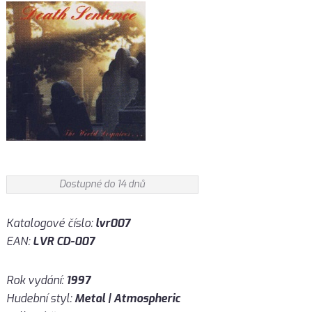
Dostupné do 14 dnů
Katalogové číslo:
lvr007
EAN:
LVR CD-007
Rok vydání:
1997
Hudební styl:
Metal | Atmospheric