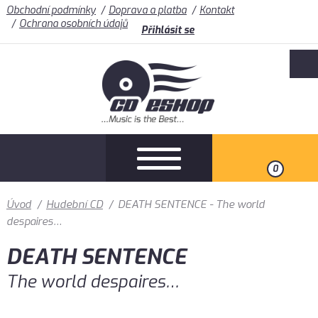
Obchodní podmínky
Doprava a platba
Kontakt
Ochrana osobních údajů
Přihlásit se
0
Úvod
/
Hudební CD
/
DEATH SENTENCE - The world
despaires…
DEATH SENTENCE
The world despaires…