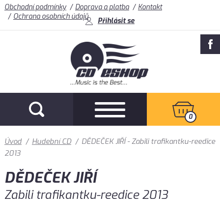
Obchodní podmínky
Doprava a platba
Kontakt
Ochrana osobních údajů
Přihlásit se
0
Úvod
/
Hudební CD
/
DĚDEČEK JIŘÍ - Zabili trafikantku-reedice
2013
DĚDEČEK JIŘÍ
Zabili trafikantku-reedice 2013