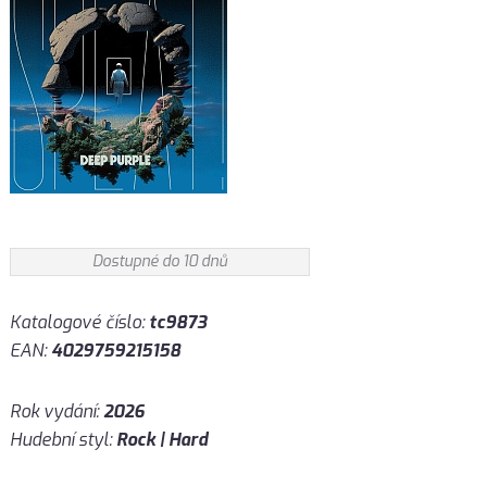
Dostupné do 10 dnů
Katalogové číslo:
tc9873
EAN:
4029759215158
Rok vydání:
2026
Hudební styl:
Rock | Hard