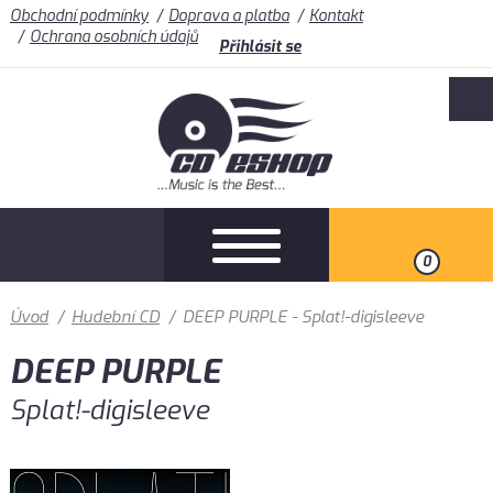
Obchodní podmínky
Doprava a platba
Kontakt
Ochrana osobních údajů
Přihlásit se
0
Úvod
/
Hudební CD
/
DEEP PURPLE - Splat!-digisleeve
DEEP PURPLE
Splat!-digisleeve