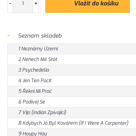
-
+
Seznam skladeb
1 Neznámý Území
2 Nenech Mě Stát
3 Psychedelia
4 Jen Ten Pocit
5 Řekni Mi Proč
6 Podívej Se
7 Vijo (Indián Zpívající)
8 Kdybych Já Byl Kovářem (If I Were A Carpenter)
9 Houpy Hou