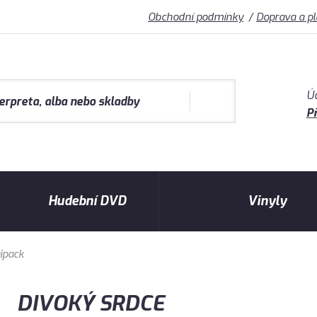
Obchodní podmínky
Doprava a p
Ú
Př
Hudební DVD
Vinyly
ipack
DIVOKÝ SRDCE