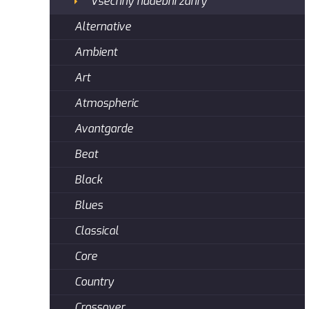
Všechny hudební žánry
Alternative
Ambient
Art
Atmospheric
Avantgarde
Beat
Black
Blues
Classical
Core
Country
Crossover