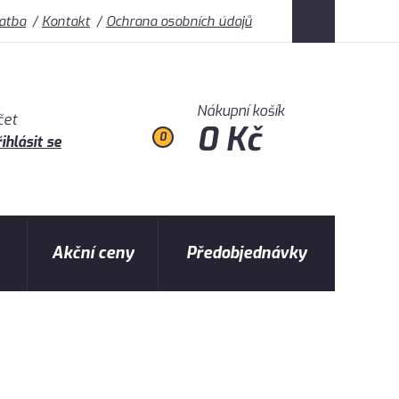
latba
Kontakt
Ochrana osobních údajů
Nákupní košík
čet
0 Kč
0
ihlásit se
Akční ceny
Předobjednávky