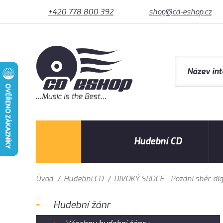
+420 778 800 392
shop@cd-eshop.cz
Hudební CD
Úvod
/
Hudební CD
/
DIVOKÝ SRDCE - Pozdní sběr-dig
Hudební žánr