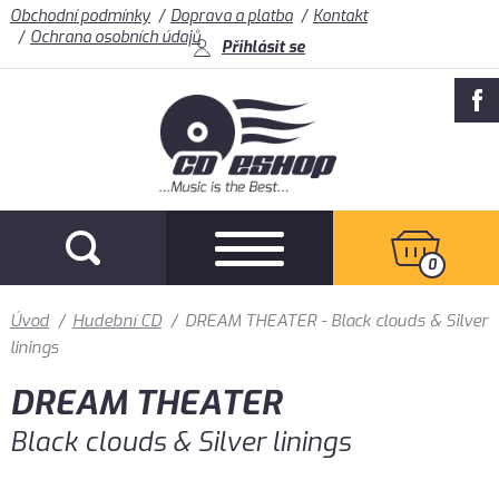
Obchodní podmínky
Doprava a platba
Kontakt
Ochrana osobních údajů
Přihlásit se
0
Úvod
/
Hudební CD
/
DREAM THEATER - Black clouds & Silver
linings
DREAM THEATER
Black clouds & Silver linings