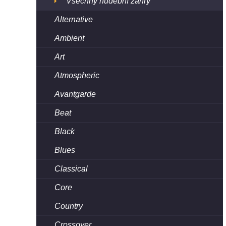
Všechny hudební žánry
Alternative
Ambient
Art
Atmospheric
Avantgarde
Beat
Black
Blues
Classical
Core
Country
Crossover