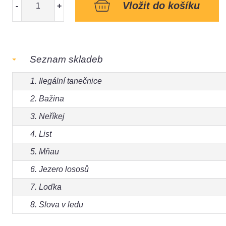
-
+
Seznam skladeb
1. Ilegální tanečnice
2. Bažina
3. Neříkej
4. List
5. Mňau
6. Jezero lososů
7. Loďka
8. Slova v ledu