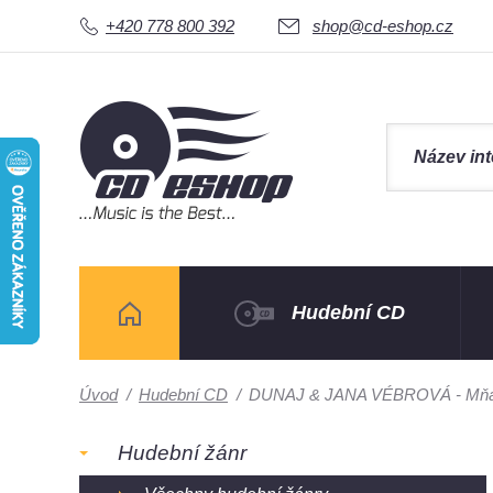
+420 778 800 392
shop@cd-eshop.cz
Hudební CD
Úvod
/
Hudební CD
/
DUNAJ & JANA VÉBROVÁ - Mňau
Hudební žánr