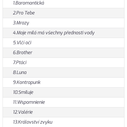
1.Baromantická
2.Pro Tebe
3.Mrazy
4.Moje milá má všechny přednosti vody
5.Vlčí oči
6.Brother
7.Ptáci
8.Luna
9.Kontrapunk
10.Smiluje
11.Wspomnienie
12.Valérie
13.Království zvyku