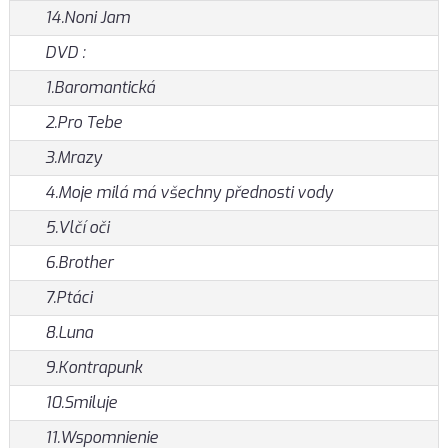
14.Noni Jam
DVD :
1.Baromantická
2.Pro Tebe
3.Mrazy
4.Moje milá má všechny přednosti vody
5.Vlčí oči
6.Brother
7.Ptáci
8.Luna
9.Kontrapunk
10.Smiluje
11.Wspomnienie