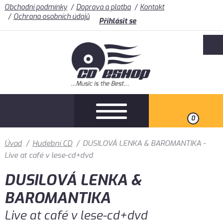
Obchodní podmínky
Doprava a platba
Kontakt
Ochrana osobních údajů
Přihlásit se
0
Úvod
/
Hudební CD
/
DUSILOVÁ LENKA & BAROMANTIKA -
Live at café v lese-cd+dvd
DUSILOVÁ LENKA &
BAROMANTIKA
Live at café v lese-cd+dvd