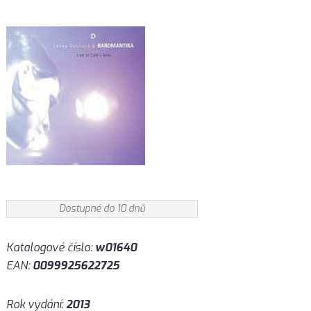
Dostupné do 10 dnů
Katalogové číslo:
w01640
EAN:
0099925622725
Rok vydání:
2013