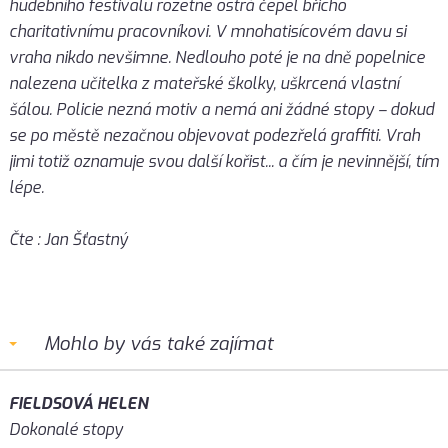
hudebního festivalu rozetne ostrá čepel břicho
charitativnímu pracovníkovi. V mnohatisícovém davu si
vraha nikdo nevšimne. Nedlouho poté je na dně popelnice
nalezena učitelka z mateřské školky, uškrcená vlastní
šálou. Policie nezná motiv a nemá ani žádné stopy – dokud
se po městě nezačnou objevovat podezřelá graffiti. Vrah
jimi totiž oznamuje svou další kořist... a čím je nevinnější, tím
lépe.
Čte : Jan Šťastný
Mohlo by vás také zajímat
FIELDSOVÁ HELEN
Dokonalé stopy