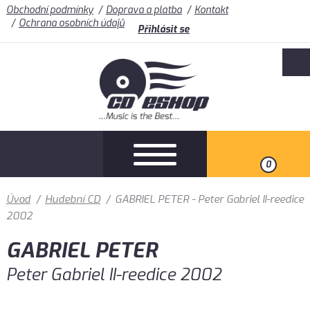
Obchodní podmínky
Doprava a platba
Kontakt
Ochrana osobních údajů
Přihlásit se
0
Úvod
/
Hudební CD
/
GABRIEL PETER - Peter Gabriel II-reedice
2002
GABRIEL PETER
Peter Gabriel II-reedice 2002