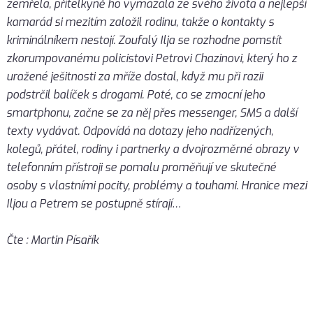
zemřela, přítelkyně ho vymazala ze svého života a nejlepší
kamarád si mezitím založil rodinu, takže o kontakty s
kriminálníkem nestojí. Zoufalý Ilja se rozhodne pomstít
zkorumpovanému policistovi Petrovi Chazinovi, který ho z
uražené ješitnosti za mříže dostal, když mu při razii
podstrčil balíček s drogami. Poté, co se zmocní jeho
smartphonu, začne se za něj přes messenger, SMS a další
texty vydávat. Odpovídá na dotazy jeho nadřízených,
kolegů, přátel, rodiny i partnerky a dvojrozměrné obrazy v
telefonním přístroji se pomalu proměňují ve skutečné
osoby s vlastními pocity, problémy a touhami. Hranice mezi
Iljou a Petrem se postupně stírají…
Čte : Martin Písařík