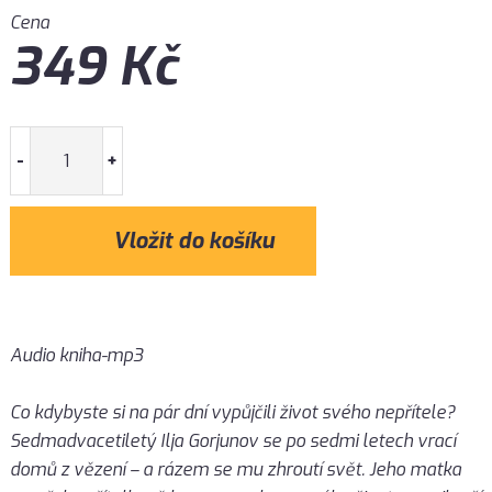
Cena
349
Kč
-
+
Audio kniha-mp3
Co kdybyste si na pár dní vypůjčili život svého nepřítele?
Sedmadvacetiletý Ilja Gorjunov se po sedmi letech vrací
domů z vězení – a rázem se mu zhroutí svět. Jeho matka