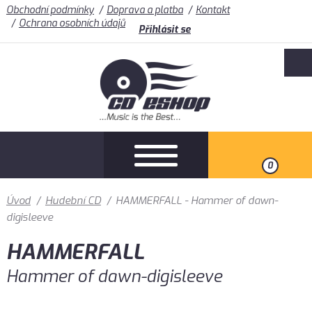
Obchodní podmínky
Doprava a platba
Kontakt
Ochrana osobních údajů
Přihlásit se
0
Úvod
/
Hudební CD
/
HAMMERFALL - Hammer of dawn-
digisleeve
HAMMERFALL
Hammer of dawn-digisleeve