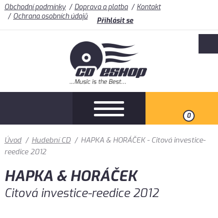
Obchodní podmínky
Doprava a platba
Kontakt
Ochrana osobních údajů
Přihlásit se
0
Úvod
/
Hudební CD
/
HAPKA & HORÁČEK - Citová investice-
reedice 2012
HAPKA & HORÁČEK
Citová investice-reedice 2012