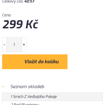
Celkový čas:
40:57
Cena
299
Kč
-
+
Seznam skladeb
1 Smích Z Vedlejšího Pokoje
2 Pod Plynárnou