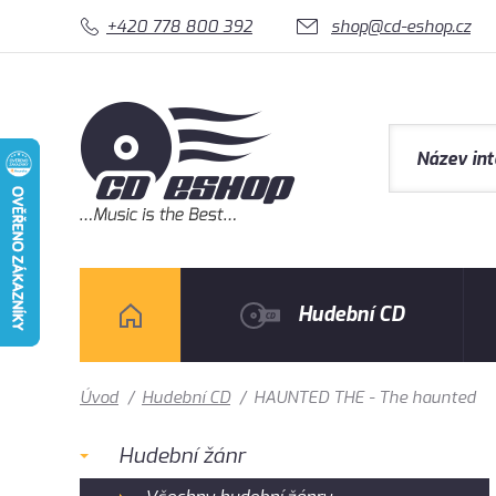
+420 778 800 392
shop@cd-eshop.cz
Hudební CD
Úvod
/
Hudební CD
/
HAUNTED THE - The haunted
Hudební žánr