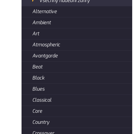
Všechny hudební žánry
Alternative
Ambient
Art
Atmospheric
Avantgarde
Beat
Black
Blues
Classical
Core
Country
Crossover