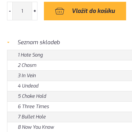
-
+
Seznam skladeb
1 Hate Song
2 Chasm
3 In Vein
4 Undead
5 Choke Hold
6 Three Times
7 Bullet Hole
8 Now You Know