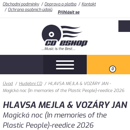
Obchodní podmínky
Doprava a platba
Kontakt
Ochrana osobních údajů
Přihlásit se
0
Úvod
/
Hudební CD
/
HLAVSA MEJLA & VOZÁRY JAN -
Magická noc (In memories of the Plastic People)-reedice 2026
HLAVSA MEJLA & VOZÁRY JAN
Magická noc (In memories of the
Plastic People)-reedice 2026