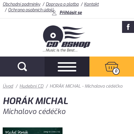
Obchodní podmínky
Doprava a platba
Kontakt
Ochrana osobních údajů
Přihlásit se
0
Úvod
/
Hudební CD
/
HORÁK MICHAL - Michalovo cédéčko
HORÁK MICHAL
Michalovo cédéčko