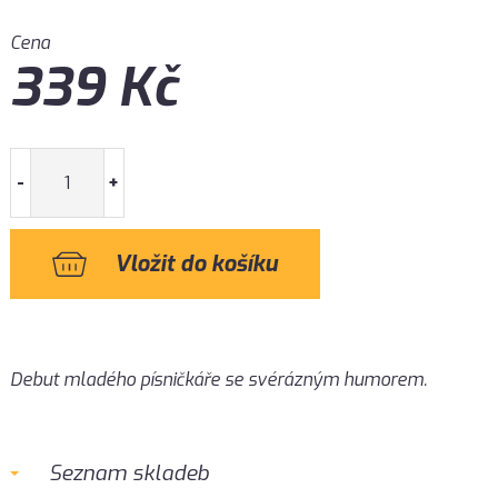
Cena
339
Kč
-
+
Debut mladého písničkáře se svérázným humorem.
Seznam skladeb