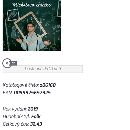
Dostupné do 10 dnů
Katalogové číslo:
z06160
EAN:
0099925657925
Rok vydání:
2019
Hudební styl:
Folk
Celkový čas:
32:43