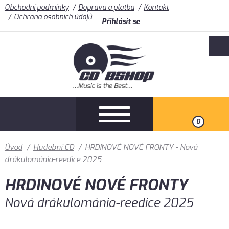
Obchodní podmínky
Doprava a platba
Kontakt
Ochrana osobních údajů
Přihlásit se
0
Úvod
/
Hudební CD
/
HRDINOVÉ NOVÉ FRONTY - Nová
drákulománia-reedice 2025
HRDINOVÉ NOVÉ FRONTY
Nová drákulománia-reedice 2025