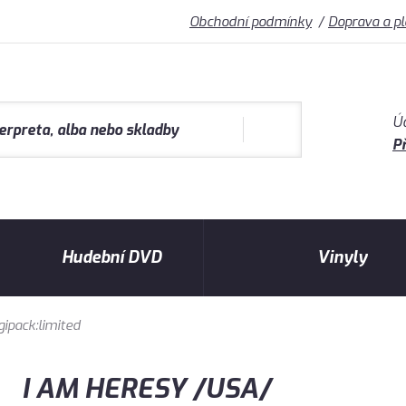
Obchodní podmínky
Doprava a p
Ú
Př
Hudební DVD
Vinyly
gipack:limited
I AM HERESY /USA/