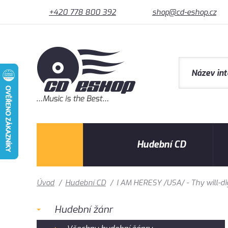
+420 778 800 392
shop@cd-eshop.cz
Hudební CD
Úvod
/
Hudební CD
/
I AM HERESY /USA/ - Thy will-di
Hudební žánr