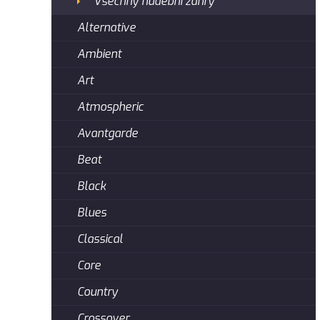
Všechny hudební žánry
Alternative
Ambient
Art
Atmospheric
Avantgarde
Beat
Black
Blues
Classical
Core
Country
Crossover