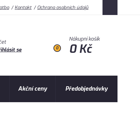
latba
Kontakt
Ochrana osobních údajů
Nákupní košík
čet
0 Kč
0
ihlásit se
Akční ceny
Předobjednávky