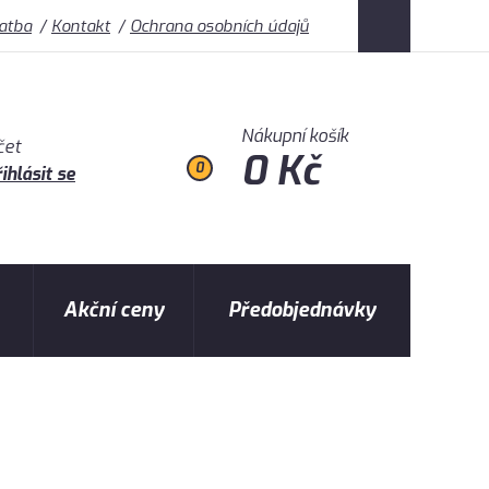
latba
Kontakt
Ochrana osobních údajů
Nákupní košík
čet
0 Kč
0
ihlásit se
Akční ceny
Předobjednávky