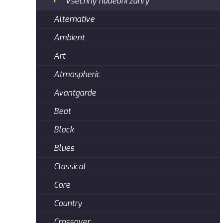
Všechny hudební žánry
Alternative
Ambient
Art
Atmospheric
Avantgarde
Beat
Black
Blues
Classical
Core
Country
Crossover