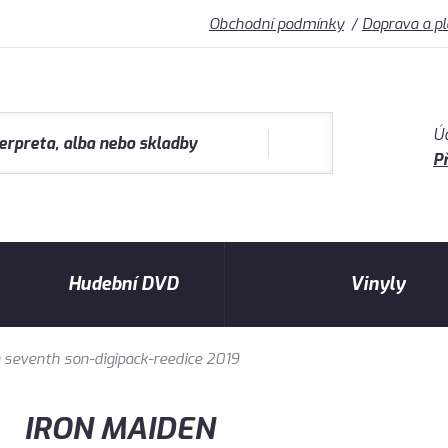
Obchodní podmínky
Doprava a p
Ú
Př
Hudební DVD
Vinyly
 seventh son-digipack-reedice 2019
IRON MAIDEN