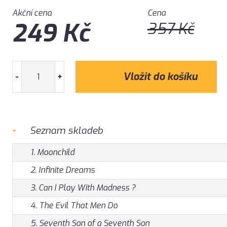
Akční cena
Cena
249
Kč
357
Kč
-
+
Seznam skladeb
1. Moonchild
2. Infinite Dreams
3. Can I Play With Madness ?
4. The Evil That Men Do
5. Seventh Son of a Seventh Son