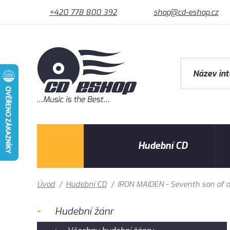
+420 778 800 392
shop@cd-eshop.cz
Hudební CD
Úvod
/
Hudební CD
/
IRON MAIDEN - Seventh son of a
Hudební žánr